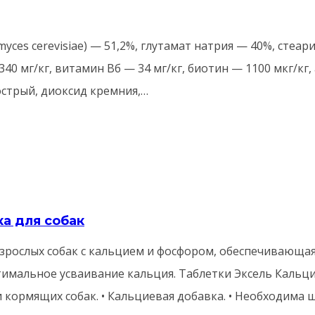
es cerevisiae) — 51,2%, глутамат натрия — 40%, стеари
40 мг/кг, витамин Вб — 34 мг/кг, биотин — 1100 мкг/кг
стрый, диоксид кремния,…
ка для собак
взрослых собак с кальцием и фосфором, обеспечивающая
имальное усваивание кальция. Таблетки Эксель Кальц
 и кормящих собак. • Кальциевая добавка. • Необходима