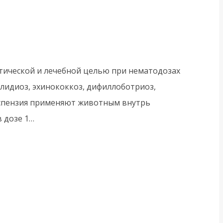
ктической и лечебной целью при нематодозах
илидиоз, эхинококкоз, дифиллоботриоз,
суспензия применяют животным внутрь
 дозе 1…