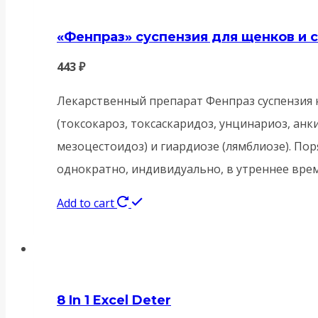
«Фенпраз» суспензия для щенков и с
443
₽
Лекарственный препарат Фенпраз суспензия 
(токсокароз, токсаскаридоз, унцинариоз, анк
мезоцестоидоз) и гиардиозе (лямблиозе). П
однократно, индивидуально, в утреннее врем
Add to cart
8 In 1 Excel Deter