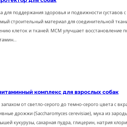
протектор для собак
а для поддержания здоровья и подвижности суставов 
мый строительный материал для соединительной ткани
нию клеток и тканей. МСМ улучшает восстановление пос
итамин…
тивитаминный комплекс для взрослых собак
запахом от светло-серого до темно-серого цвета с вкра
 Пивные дрожжи (Saccharomyces cerevisiae), мука из за
дышей кукурузы, сахарная пудра, глицерин, натрия хлор