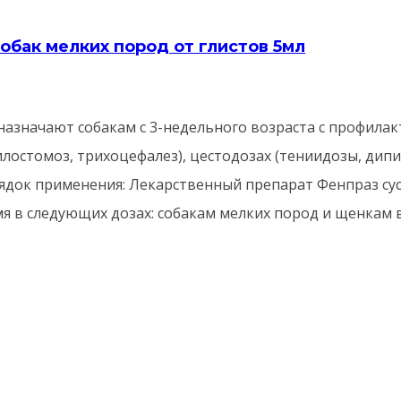
обак мелких пород от глистов 5мл
назначают собакам с 3-недельного возраста с профила
илостомоз, трихоцефалез), цестодозах (тениидозы, дип
орядок применения: Лекарственный препарат Фенпраз 
я в следующих дозах: собакам мелких пород и щенкам в