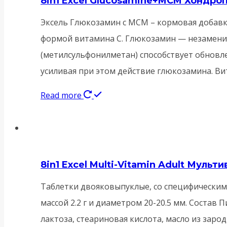
8in1 Excel Glucosamine+MCM Хондро
Эксель Глюкозамин с МСМ – кормовая добавк
формой витамина С. Глюкозамин — незамени
(метилсульфонилметан) способствует обновле
усиливая при этом действие глюкозамина. В
Read more
8in1 Excel Multi-Vitamin Adult Муль
Таблетки двояковыпуклые, со специфическим 
массой 2.2 г и диаметром 20-20.5 мм. Состав
лактоза, стеариновая кислота, масло из заро