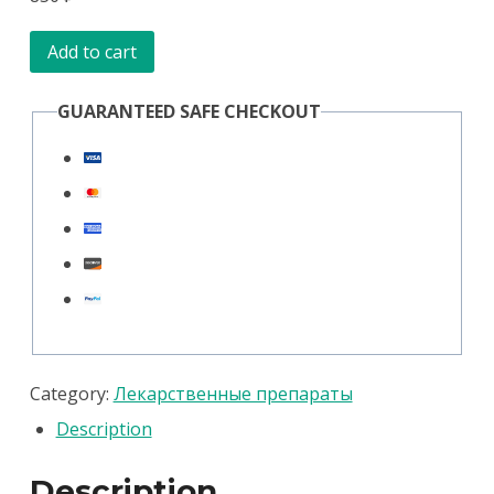
Ивермек-
Add to cart
спрей,
GUARANTEED SAFE CHECKOUT
флакон
30
мл
quantity
Category:
Лекарственные препараты
Description
Description