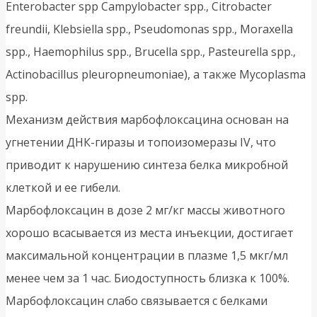
Enterobacter spp Campylobacter spp., Citrobacter
freundii, Klebsiella spp., Pseudomonas spp., Moraxella
spp., Haemophilus spp., Brucella spp., Pasteurella spp.,
Actinobacillus pleuropneumoniae), а также Мусорlasma
spp.
Механизм действия марбофлоксацина основан на
угнетении ДНК-гиразы и топоизомеразы ΙV, что
приводит к нарушению синтеза белка микробной
клеткой и ее гибели.
Марбофлоксацин в дозе 2 мг/кг массы животного
хорошо всасывается из места инъекции, достигает
максимальной концентрации в плазме 1,5 мкг/мл
менее чем за 1 час. Биодоступность близка к 100%.
Марбофлоксацин слабо связывается с белками