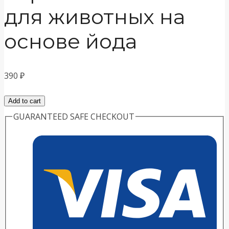
для животных на
основе йода
390
₽
Монклавит
Add to cart
130мл
GUARANTEED SAFE CHECKOUT
спрей
антисептик
для
животных
на
основе