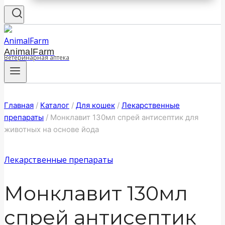
AnimalFarm
Ветеринарная аптека
Главная
/
Каталог
/
Для кошек
/
Лекарственные
препараты
/
Монклавит 130мл спрей антисептик для
животных на основе йода
Лекарственные препараты
Монклавит 130мл
спрей антисептик