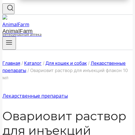
AnimalFarm
Ветеринарная аптека
Главная
/
Каталог
/
Для кошек и собак
/
Лекарственные
препараты
/
Овариовит раствор для инъекций флакон 10
мл
Лекарственные препараты
Овариовит раствор
для инъекций