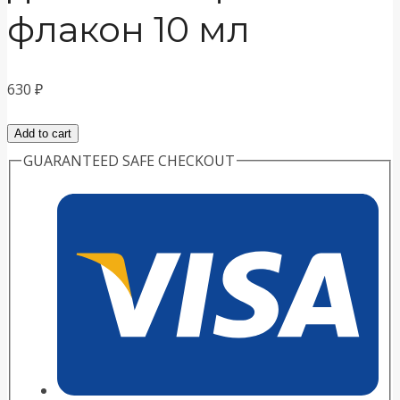
флакон 10 мл
630
₽
Овариовит
Add to cart
раствор
GUARANTEED SAFE CHECKOUT
для
инъекций
флакон
10
мл
quantity