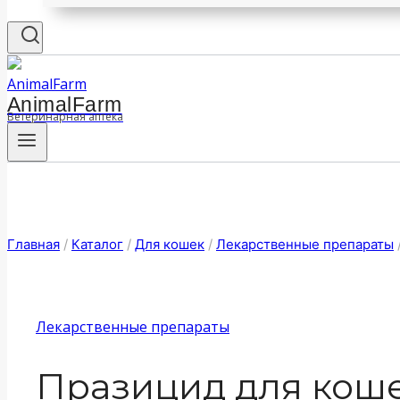
AnimalFarm
Ветеринарная аптека
Главная
/
Каталог
/
Для кошек
/
Лекарственные препараты
Лекарственные препараты
Празицид для кошек,