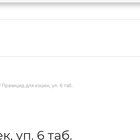
/
Празицид для кошек, уп. 6 таб.
 уп. 6 таб.