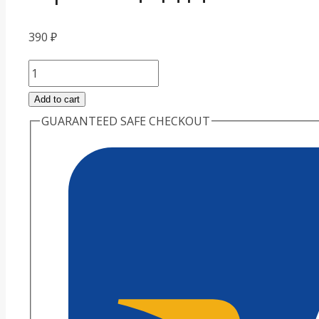
390
₽
Празицид
для
Add to cart
кошек,
GUARANTEED SAFE CHECKOUT
уп.
6
таб.
quantity