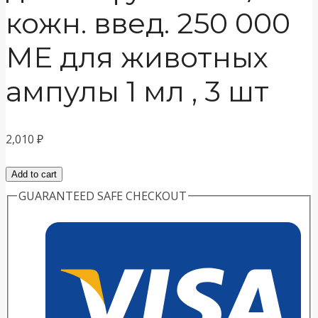
кожн. введ. 250 000
МЕ для животных
ампулы 1 мл , 3 шт
2,010
₽
Ронколейкин
Add to cart
р-
GUARANTEED SAFE CHECKOUT
р
для
инфузий
и
п/