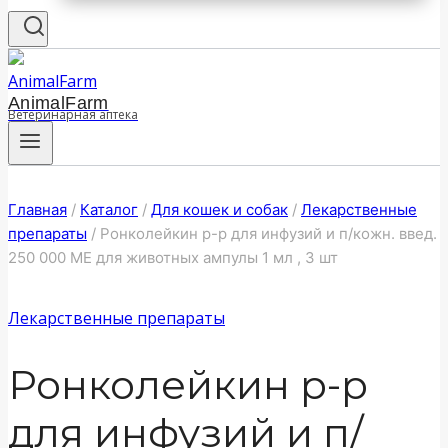
AnimalFarm
Ветеринарная аптека
Главная
/
Каталог
/
Для кошек и собак
/
Лекарственные
препараты
/
Ронколейкин р-р для инфузий и п/кожн. введ.
250 000 МЕ для животных ампулы 1 мл , 3 шт
Лекарственные препараты
Ронколейкин р-р
для инфузий и п/