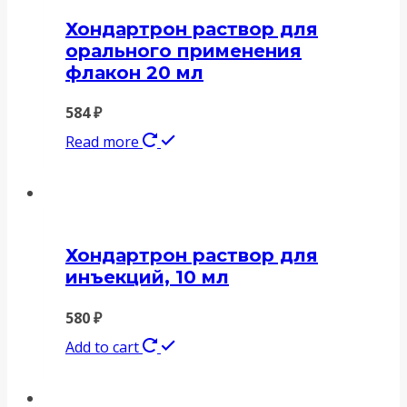
Хондартрон раствор для
орального применения
флакон 20 мл
584
₽
Read more
Хондартрон раствор для
инъекций, 10 мл
580
₽
Add to cart