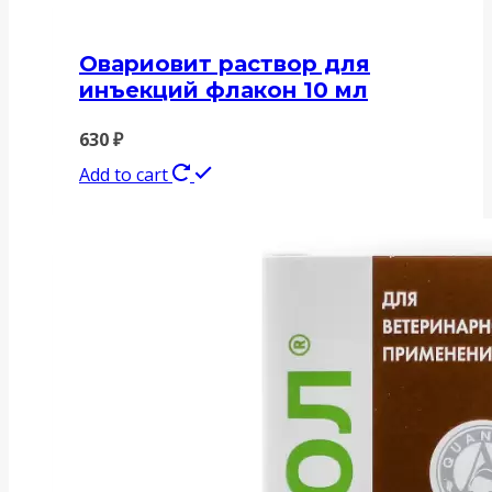
Овариовит раствор для
инъекций флакон 10 мл
630
₽
Add to cart