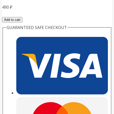
490
₽
Спрей
Add to cart
Вторая
GUARANTEED SAFE CHECKOUT
кожа
Супер,
150
мл
quantity