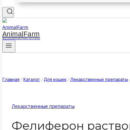
AnimalFarm
Ветеринарная аптека
Главная
/
Каталог
/
Для кошек
/
Лекарственные препараты
Лекарственные препараты
Фелиферон раствор