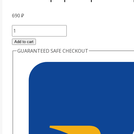
690
₽
Фелиферон
раствор
Add to cart
для
GUARANTEED SAFE CHECKOUT
инъекций
2,5
мл
quantity