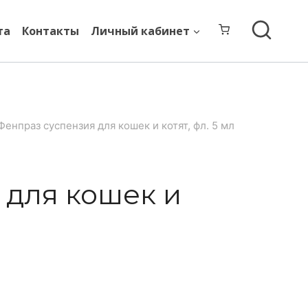
та
Контакты
Личный кабинет
Фенпраз суспензия для кошек и котят, фл. 5 мл
 для кошек и