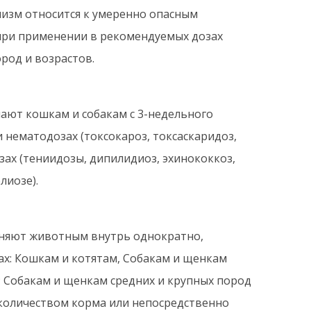
низм относится к умеренно опасным
, при применении в рекомендуемых дозах
род и возрастов.
ают кошкам и собакам с 3-недельного
 нематодозах (токсокароз, токсаскаридоз,
зах (тениидозы, дипилидиоз, эхинококкоз,
лиозе).
еняют животным внутрь однократно,
ах: Кошкам и котятам, Собакам и щенкам
о; Собакам и щенкам средних и крупных пород
м количеством корма или непосредственно