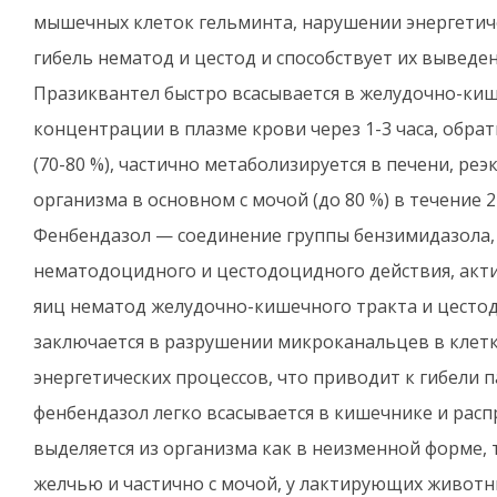
мышечных клеток гельминта, нарушении энергетиче
гибель нематод и цестод и способствует их выведе
Празиквантел быстро всасывается в желудочно-киш
концентрации в плазме крови через 1-3 часа, обра
(70-80 %), частично метаболизируется в печени, ре
организма в основном с мочой (до 80 %) в течение 2
Фенбендазол — соединение группы бензимидазола,
нематодоцидного и цестодоцидного действия, акти
яиц нематод желудочно-кишечного тракта и цестод
заключается в разрушении микроканальцев в клет
энергетических процессов, что приводит к гибели 
фенбендазол легко всасывается в кишечнике и распр
выделяется из организма как в неизменной форме, т
желчью и частично с мочой, у лактирующих животн