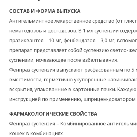
СОСТАВ И ФОРМА ВЫПУСКА
Антигельминтное лекарственное средство (от глисто
нематодозов и цестодозов. В 1 мл суспензии содерж
празиквантел – 10 мг, фенбендазол – 3,0 мг, вспо
препарат представляет собой суспензию светло-жел
суспензии, исчезающее после взбалтывания.
Фенпраз суспензия выпускают расфасованным по 5
вместимости, герметично укупоренные навинчива
вскрытия, упакованные в картонные пачки. Кажду
инструкцией по применению, шприцем-дозатором и
ФАРМАКОЛОГИЧЕСКИЕ СВОЙСТВА
Фенпраз суспензия – Комбинированное антигельмин
кошек в комбинациях.