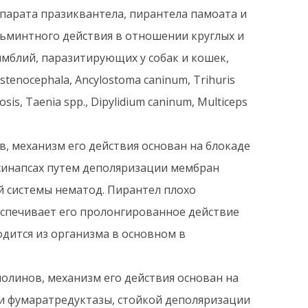
парата празиквантела, пирантела памоата и
ьминтного действия в отношении круглых и
ямблий, паразитирующих у собак и кошек,
 stenocephala, Ancylostoma caninum, Trihuris
losis, Taenia spp., Dipylidium caninum, Multiceps
 механизм его действия основан на блокаде
синапсах путем деполяризации мембран
 системы нематод. Пирантел плохо
еспечивает его пролонгированное действие
дится из организма в основном в
линов, механизм его действия основан на
и фумаратредуктазы, стойкой деполяризации