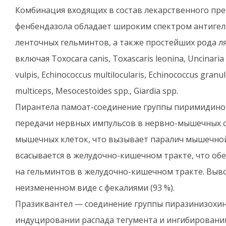
Комбинация входящих в состав лекарственного пре
фенбендазола обладает широким спектром антигел
ленточных гельминтов, а также простейших рода л
включая Toxocara canis, Toxascaris leonina, Uncinaria
vulpis, Echinococcus multilocularis, Echinococcus granu
multiceps, Mesocestoides spp., Giardia spp.
Пирантела памоат-соединение группы пиримидинов,
передачи нервных импульсов в нервно-мышечных 
мышечных клеток, что вызывает паралич мышечной
всасывается в желудочно-кишечном тракте, что об
на гельминтов в желудочно-кишечном тракте. Выво
неизмененном виде с фекалиями (93 %).
Празиквантел — соединение группы пиразинизохино
индуцировании распада тегумента и ингибировани