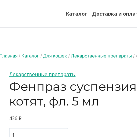
Каталог
Доставка и опла
Главная
/
Каталог
/
Для кошек
/
Лекарственные препараты
/
Лекарственные препараты
Фенпраз суспензия
котят, фл. 5 мл
436
₽
Фенпраз