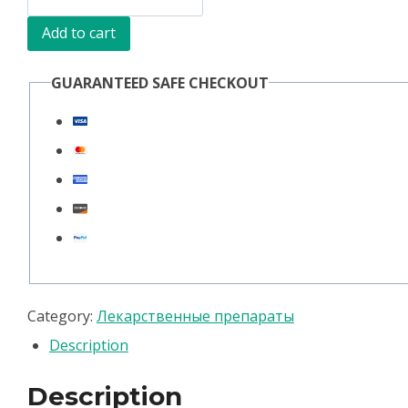
суспензия
Add to cart
для
кошек
GUARANTEED SAFE CHECKOUT
и
котят,
фл.
5
мл
quantity
Category:
Лекарственные препараты
Description
Description