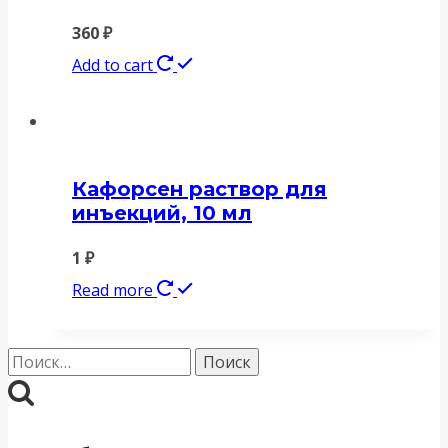
360
₽
Add to cart
Кафорсен раствор для
инъекций, 10 мл
1
₽
Read more
Найти: