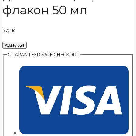
флакон 50 мл
570
₽
Ципровет
Add to cart
раствор
GUARANTEED SAFE CHECKOUT
для
инъекций,
5%
флакон
50
мл
quantity