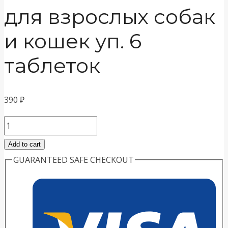
для взрослых собак
и кошек уп. 6
таблеток
390
₽
ЧИСТОТЕЛ
антигельминтик
Add to cart
для
GUARANTEED SAFE CHECKOUT
взрослых
собак
и
кошек