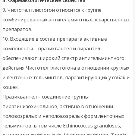
II. Фармакологические свойства
9. Чистотел глистогон относится к группе
комбинированных антигельминтных лекарственных
препаратов.
10. Входящие в состав препарата активные
компоненты – празиквантел и пирантел
обеспечивают широкий спектр антигельминтного
действия Чистотел глистогона в отношении круглых
и ленточных гельминтов, паразитирующих у собак и
кошек.
Празиквантел – соединение группы
пиразинизохинолинов, активно в отношении
половозрелых и неполовозрелых форм ленточных
гельминтов, в том числе Echinococcus granulosus,