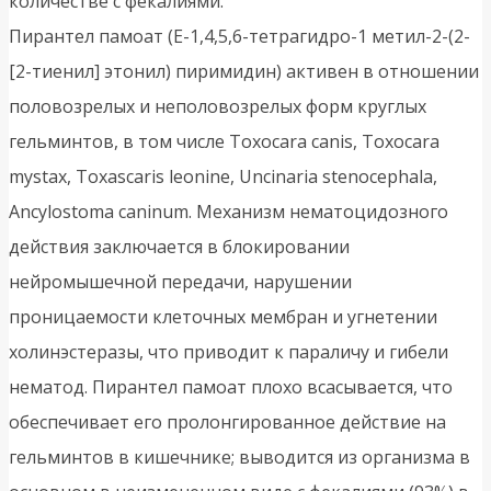
количестве с фекалиями.
Пирантел памоат (Е-1,4,5,6-тетрагидро-1 метил-2-(2-
[2-тиенил] этонил) пиримидин) активен в отношении
половозрелых и неполовозрелых форм круглых
гельминтов, в том числе Toxocara canis, Toxocara
mystax, Toxascaris leonine, Uncinaria stenocephala,
Ancylostoma caninum. Механизм нематоцидозного
действия заключается в блокировании
нейромышечной передачи, нарушении
проницаемости клеточных мембран и угнетении
холинэстеразы, что приводит к параличу и гибели
нематод. Пирантел памоат плохо всасывается, что
обеспечивает его пролонгированное действие на
гельминтов в кишечнике; выводится из организма в