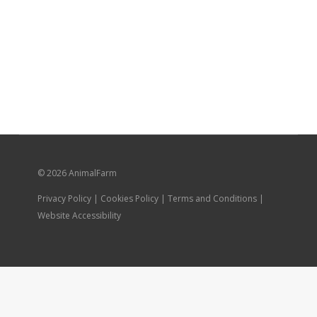
© 2026 AnimalFarm
Privacy Policy | Cookies Policy | Terms and Conditions |
Website Accessibility
Каталог
Доставка и оплата