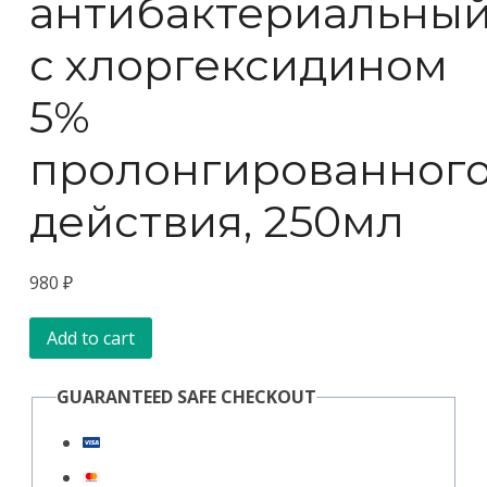
антибактериальны
с хлоргексидином
5%
пролонгированног
действия, 250мл
980
₽
Pchelodar
Add to cart
Шампунь
GUARANTEED SAFE CHECKOUT
антибактериальный
с
хлоргексидином