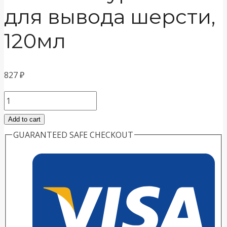
для вывода шерсти,
120мл
827
₽
Unitabs
витаминная
Add to cart
паста
GUARANTEED SAFE CHECKOUT
с
таурином
для
вывода
шерсти,