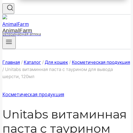
AnimalFarm
Ветеринарная аптека
Главная
/
Каталог
/
Для кошек
/
Косметическая продукция
/
Unitabs витаминная паста с таурином для вывода
шерсти, 120мл
Косметическая продукция
Unitabs витаминная
паста с таурином