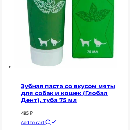
Зубная паста со вкусом мяты
для собак и кошек (Глобал
Дент), туба 75 мл
495
₽
Add to cart