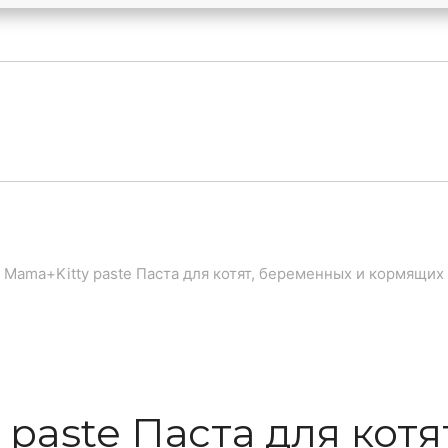
s Mama+Kitty paste Паста для котят, беременных и кормящих
 paste Паста для кот