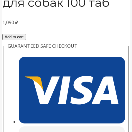
для собак 100 таб
1,090
₽
Unitabs
Add to cart
SeniorComplex
GUARANTEED SAFE CHECKOUT
с
Q10
для
собак
100
таб
quantity