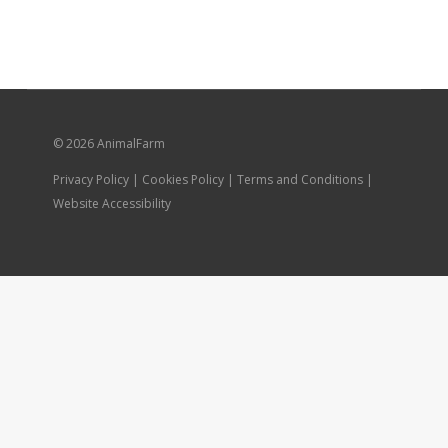
© 2026 AnimalFarm
Privacy Policy | Cookies Policy | Terms and Conditions |
Website Accessibility
Каталог
Доставка и оплата
Контакты
Развернуть
Личный кабинет
дочернее
Корзина
Оформление заказа
меню