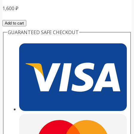
1,600
₽
Отоксолан
Add to cart
капли
GUARANTEED SAFE CHECKOUT
ушные,
10
мл
quantity