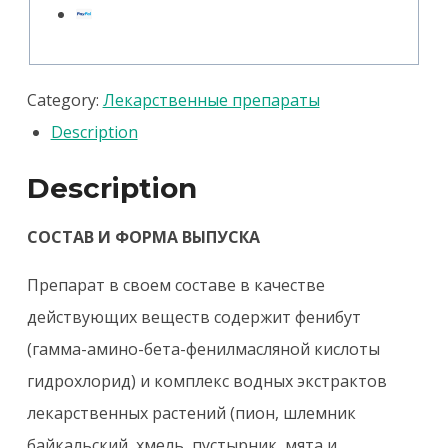
пород,
уп.
20
Category:
Лекарственные препараты
таб.
Description
quantity
Description
СОСТАВ И ФОРМА ВЫПУСКА
Препарат в своем составе в качестве
действующих веществ содержит фенибут
(гамма-амино-бета-фенилмасляной кислоты
гидрохлорид) и комплекс водных экстрактов
лекарственных растений (пион, шлемник
байкальский, хмель, пустырник, мята и