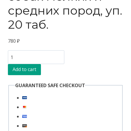
средних пород, уп.
20 таб.
780
₽
Стоп
Стресс
Add to cart
таблетки
2
GUARANTEED SAFE CHECKOUT
для
собак
мелких
и
средних