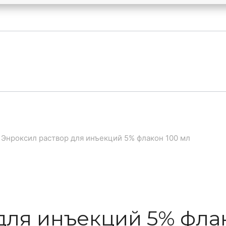
Энроксил раствор для инъекций 5% флакон 100 мл
для инъекций 5% флак