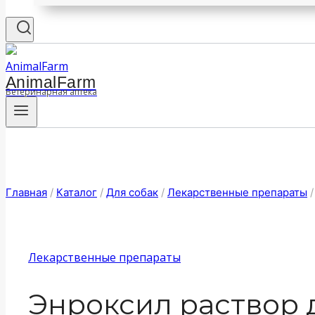
AnimalFarm
Ветеринарная аптека
Главная
/
Каталог
/
Для собак
/
Лекарственные препараты
/
Лекарственные препараты
Энроксил раствор 