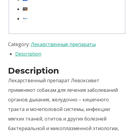
пород
таблетки
250
мг
10
Category:
Лекарственные препараты
шт
Description
quantity
Description
Лекарственный препарат Левоксивет
применяют собакам для лечения заболеваний
органов дыхания, желудочно – кишечного
тракта и мочеполовой системы, инфекции
мягких тканей, отитов и других болезней
бактериальной и микоплазменной этиологии,