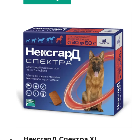
НексгарД Спектра XL