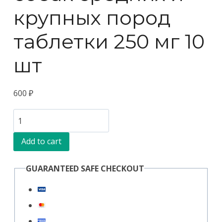
крупных пород
таблетки 250 мг 10
шт
600
₽
Pchelodar
Левоксивет
Add to cart
для
собак
GUARANTEED SAFE CHECKOUT
средних
и
крупных