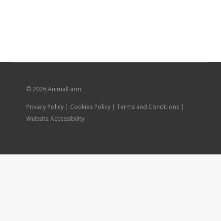
© 2026 AnimalFarm
Privacy Policy | Cookies Policy | Terms and Conditions |
Website Accessibility
Каталог
Доставка и оплата
Контакты
Развернуть
Личный кабинет