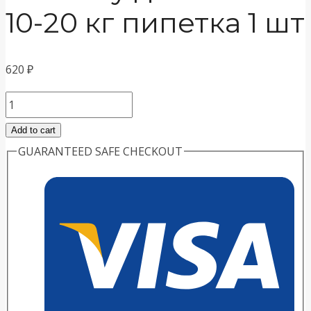
10-20 кг пипетка 1 шт
620
₽
Rolf
Club
Add to cart
3D
GUARANTEED SAFE CHECKOUT
Капли
на
холку
для
собак
10-
20